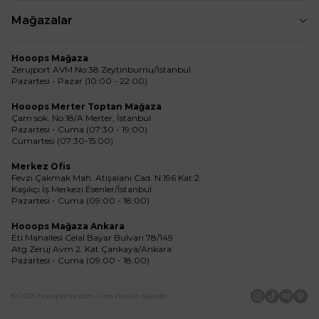
Mağazalar
Hooops Mağaza
Zerujport AVM No:38 Zeytinburnu/İstanbul
Pazartesi - Pazar (10:00 - 22:00)
Hooops Merter Toptan Mağaza
Çam sok. No:18/A Merter, İstanbul
Pazartesi - Cuma (07:30 - 19:00)
Cumartesi (07:30-15:00)
Merkez Ofis
Fevzi Çakmak Mah. Atışalanı Cad. N:196 Kat:2
Kaşıkçı İş Merkezi Esenler/İstanbul
Pazartesi - Cuma (09:00 - 18:00)
Hooops Mağaza Ankara
Eti Mahallesi Celal Bayar Bulvarı 78/149
Atg Zeruj Avm 2. Kat Çankaya/Ankara
Pazartesi - Cuma (09:00 - 18:00)
© 2025 hooopstore.com Tüm hakları saklıdır.
İnstagram
Tiktok
Spotif
Pin