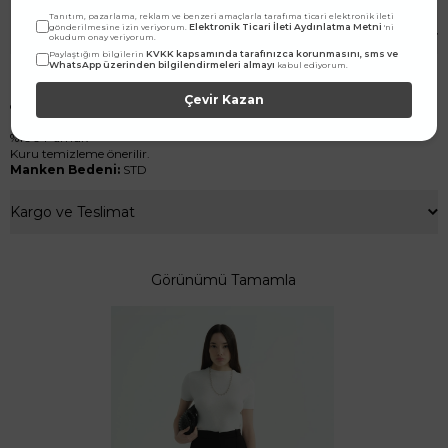
Tanıtım, pazarlama, reklam ve benzeri amaçlarla tarafıma ticari elektronik ileti
Elektronik Ticari İleti Aydınlatma Metni
gönderilmesine izin veriyorum.
'ni
Ürün Özellikleri
okudum onay veriyorum.
KVKK kapsamında tarafınızca korunmasını, sms ve
Paylaştığım bilgilerin
WhatsApp üzerinden bilgilendirmeleri almayı
kabul ediyorum.
NAKIŞ DETAYLI TAK ÇIKAR KIRIK BEYAZ YAKA ÖZELLİKLERİ
Pamuklu kumaştan üretilmiş, bisiklet yaka bağlamalı, nakış işlemeli tak
Çevir Kazan
çıkar yaka.
İÇERİĞİ VE YIKANMASI
%100 Pamuk
Kuru temizleme önerilir.
Manken Bedeni:
STD
Kargo ve Teslimat
Görünümü Tamamla