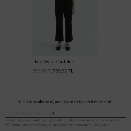
Flare Siyah Pantolon
999,90
TL
799,90
TL
E-Bültene abone ol, yeniliklerden ilk sen haberdar ol.
Kampanyalar, ürünler ve değişiklikler hakkında e-mail ve SMS almayı kendi
rızamla kabul ediyorum. Gizlilik sözleşmesine buradan ulaşabilirsin.