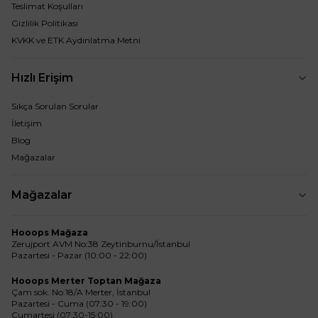
Teslimat Koşulları
Gizlilik Politikası
KVKK ve ETK Aydınlatma Metni
Hızlı Erişim
Sıkça Sorulan Sorular
İletişim
Blog
Mağazalar
Mağazalar
Hooops Mağaza
Zerujport AVM No:38 Zeytinburnu/İstanbul
Pazartesi - Pazar (10:00 - 22:00)
Hooops Merter Toptan Mağaza
Çam sok. No:18/A Merter, İstanbul
Pazartesi - Cuma (07:30 - 19:00)
Cumartesi (07:30-15:00)