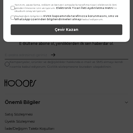
Tanıtım, pazarlama, reklam ve benzeri amaçlarla tarafıma ticari elektronik ileti
1.867,30
TL
Elektronik Ticari İleti Aydınlatma Metni
gönderilmesine izin veriyorum.
'ni
2.899,80
TL
okudum onay veriyorum.
KVKK kapsamında tarafınızca korunmasını, sms ve
Paylaştığım bilgilerin
WhatsApp üzerinden bilgilendirmeleri almayı
Seçilenleri Sepete Ekle
kabul ediyorum.
Çevir Kazan
E-Bültene abone ol, yeniliklerden ilk sen haberdar ol.
Kampanyalar, ürünler ve değişiklikler hakkında e-mail ve SMS almayı kendi
rızamla kabul ediyorum. Gizlilik sözleşmesine buradan ulaşabilirsin.
Önemli Bilgiler
Satış Sözleşmesi
Üyelik Sözleşmesi
İade/Değişim Talebi Koşulları