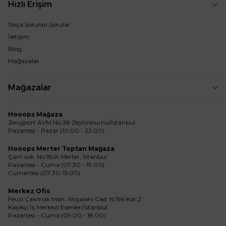
Hızlı Erişim
Sıkça Sorulan Sorular
İletişim
Blog
Mağazalar
Mağazalar
Hooops Mağaza
Zerujport AVM No:38 Zeytinburnu/İstanbul
Pazartesi - Pazar (10:00 - 22:00)
Hooops Merter Toptan Mağaza
Çam sok. No:18/A Merter, İstanbul
Pazartesi - Cuma (07:30 - 19:00)
Cumartesi (07:30-15:00)
Merkez Ofis
Fevzi Çakmak Mah. Atışalanı Cad. N:196 Kat:2
Kaşıkçı İş Merkezi Esenler/İstanbul
Pazartesi - Cuma (09:00 - 18:00)