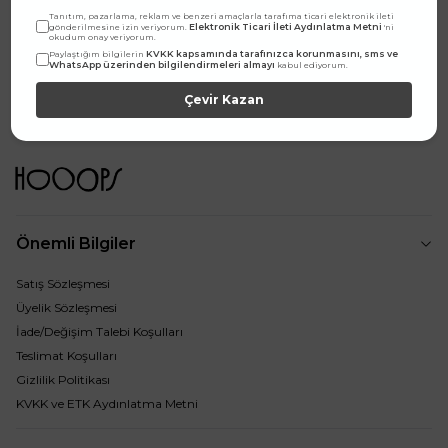
Tanıtım, pazarlama, reklam ve benzeri amaçlarla tarafıma ticari elektronik ileti
Elektronik Ticari İleti Aydınlatma Metni
gönderilmesine izin veriyorum.
'ni
okudum onay veriyorum.
E-Bültene abone ol, yeniliklerden ilk sen haberdar ol.
KVKK kapsamında tarafınızca korunmasını, sms ve
Paylaştığım bilgilerin
WhatsApp üzerinden bilgilendirmeleri almayı
kabul ediyorum.
Çevir Kazan
Kampanyalar, ürünler ve değişiklikler hakkında e-mail ve SMS almayı kendi
rızamla kabul ediyorum. Gizlilik sözleşmesine buradan ulaşabilirsin.
Önemli Bilgiler
Satış Sözleşmesi
Üyelik Sözleşmesi
İade/Değişim Talebi Koşulları
Teslimat Koşulları
Gizlilik Politikası
KVKK ve ETK Aydınlatma Metni