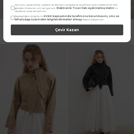
Tanıtım, pazarlama, reklam ve benzeri amaçlarla tarafıma ticari elektronik ileti
Elektronik Ticari İleti Aydınlatma Metni
gönderilmesine izin veriyorum.
'ni
okudum onay veriyorum.
KVKK kapsamında tarafınızca korunmasını, sms ve
Paylaştığım bilgilerin
WhatsApp üzerinden bilgilendirmeleri almayı
kabul ediyorum.
Fular Bağlamalı Kısa Taş Ceket
Fular Bağlamalı Kısa Kahve
Ceket
Çevir Kazan
2.899,90
TL
1.449,90
TL
2.899,90
TL
1.449,90
TL