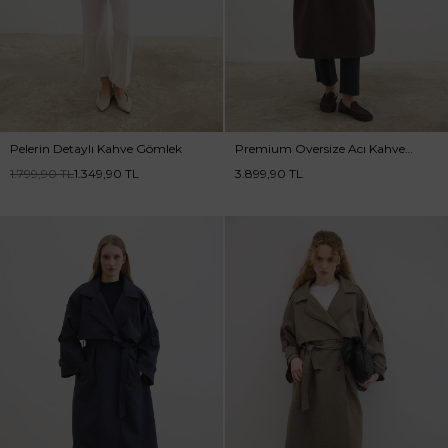
Pelerin Detaylı Kahve Gömlek
Premium Oversize Acı Kahve
Trençkot
1.799,90
TL
1.349,90
TL
3.899,90
TL