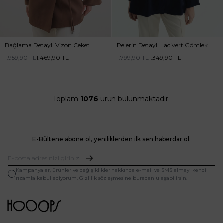
Bağlama Detaylı Vizon Ceket
Pelerin Detaylı Lacivert Gömlek
1.959,90
TL
1.469,90
TL
1.799,90
TL
1.349,90
TL
Toplam
1076
ürün bulunmaktadır.
E-Bültene abone ol, yeniliklerden ilk sen haberdar ol.
Kampanyalar, ürünler ve değişiklikler hakkında e-mail ve SMS almayı kendi
rızamla kabul ediyorum. Gizlilik sözleşmesine buradan ulaşabilirsin.