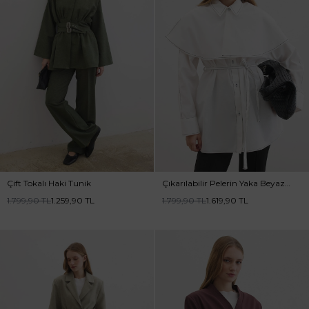
Çift Tokalı Haki Tunik
Çıkarılabilir Pelerin Yaka Beyaz
Gömlek
1.799,90
TL
1.259,90
TL
1.799,90
TL
1.619,90
TL