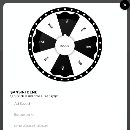
2500 TL ve Üzeri Alışverişlerde
Kargo Ücretsiz
0
50₺
100₺
250₺
GİYİM
150₺
FILTRELER
SIRALA
150₺
250₺
100₺
50₺
ŞANSINI DENE
Çarkıfelek ile indirimli alışveriş yap!