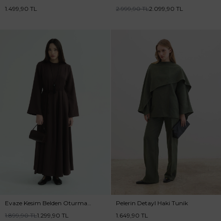
Burganya Etek Takım
Lacivert Etekli Takım
1.499,90
TL
2.999,90
TL
2.099,90
TL
Evaze Kesim Belden Oturma
Pelerin Detayl Haki Tunik
Detaylı Kahve Elbise
1.899,90
TL
1.299,90
TL
1.649,90
TL