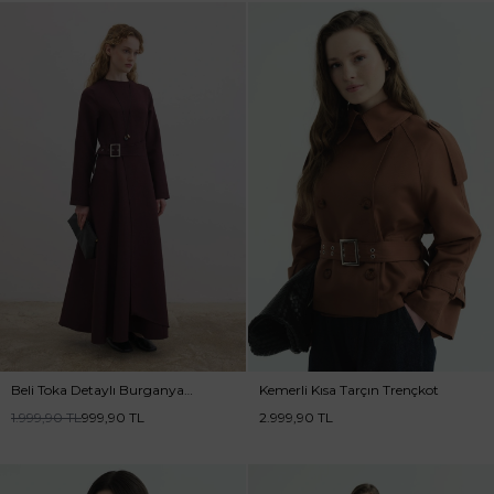
Beli Toka Detaylı Burganya
Kemerli Kısa Tarçın Trençkot
Elbise
1.999,90
TL
999,90
TL
2.999,90
TL