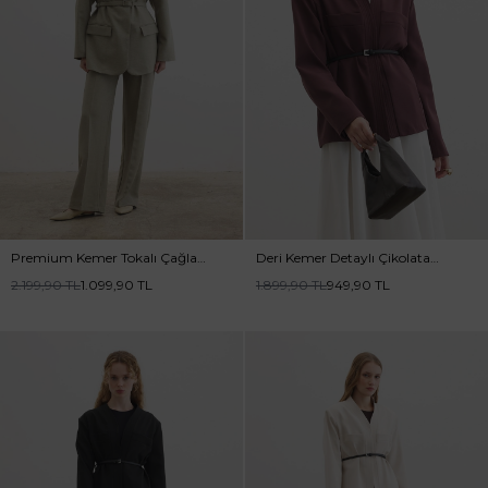
Premium Kemer Tokalı Çağla
Deri Kemer Detaylı Çikolata
Ceket
Ceket
2.199,90
TL
1.099,90
TL
1.899,90
TL
949,90
TL