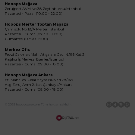
Hooops Mağaza
Zerujport AVM No:38 Zeytinburnu/İstanbul
Pazartesi - Pazar (10:00 - 22:00)
Hooops Merter Toptan Mağaza
Çam sok. No:18/A Merter, İstanbul
Pazartesi - Cuma (07:30 - 19:00)
Cumartesi (07:30-15:00)
Merkez Ofis
Fevzi Çakmak Mah. Atışalanı Cad. N:196 Kat:2
Kaşıkçı İş Merkezi Esenler/İstanbul
Pazartesi - Cuma (09:00 - 18:00)
Hooops Mağaza Ankara
Eti Mahallesi Celal Bayar Bulvarı 78/149
Atg Zeruj Avm 2. Kat Çankaya/Ankara
Pazartesi - Cuma (09:00 - 18:00)
© 2025 hooopstore.com Tüm hakları saklıdır.
İnstagram
Tiktok
Spotif
Pin