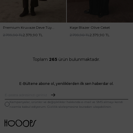
Premium Kruvaze Deve Tüy
Kaşe Blazer Olive Ceket
Blazer
2.799,90
TL
2.379,90
TL
2.799,90
TL
2.379,90
TL
Toplam
265
ürün bulunmaktadır.
E-Bültene abone ol, yeniliklerden ilk sen haberdar ol.
Kampanyalar, ürünler ve değişiklikler hakkında e-mail ve SMS almayı kendi
rızamla kabul ediyorum. Gizlilik sözleşmesine buradan ulaşabilirsin.