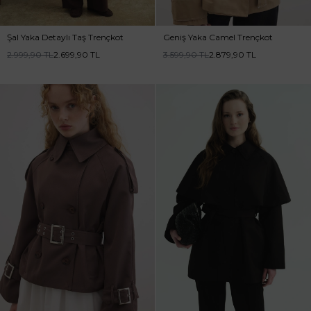
Şal Yaka Detaylı Taş Trençkot
Geniş Yaka Camel Trençkot
2.999,90
TL
2.699,90
TL
3.599,90
TL
2.879,90
TL