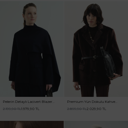
Pelerin Detaylı Lacivert Blazer
Premium Yün Dokulu Kahve
Ceket
Blazer Ceket
2.199,90
TL
1.979,90
TL
2.899,90
TL
2.029,90
TL