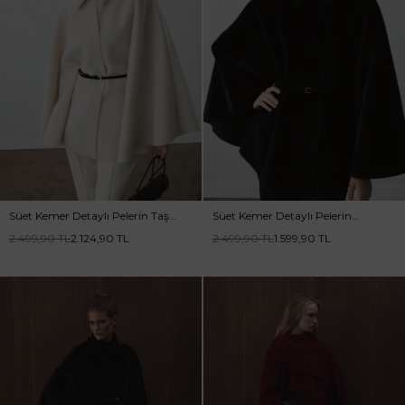
Süet Kemer Detaylı Pelerin Taş
Süet Kemer Detaylı Pelerin
Kaban
Siyah Kaban
2.499,90
TL
2.124,90
TL
2.499,90
TL
1.599,90
TL