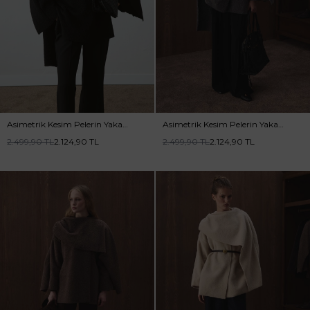
Asimetrik Kesim Pelerin Yaka
Asimetrik Kesim Pelerin Yaka
Siyah Kaban
Antrasit Kaban
2.499,90
TL
2.124,90
TL
2.499,90
TL
2.124,90
TL