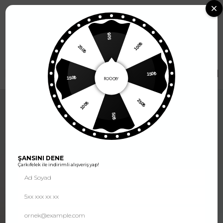
2500 TL ve Üzeri Alışverişlerde
Kargo Ücretsiz
0
50₺
250₺
100₺
DIŞ GIYIM
150₺
FILTRELER
SIRALA
150₺
100₺
250₺
50₺
ŞANSINI DENE
Çarkıfelek ile indirimli alışveriş yap!