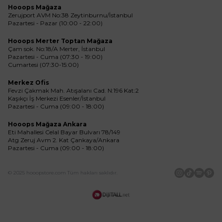
Hooops Mağaza
Zerujport AVM No:38 Zeytinburnu/İstanbul
Pazartesi - Pazar (10:00 - 22:00)
Hooops Merter Toptan Mağaza
Çam sok. No:18/A Merter, İstanbul
Pazartesi - Cuma (07:30 - 19:00)
Cumartesi (07:30-15:00)
Merkez Ofis
Fevzi Çakmak Mah. Atışalanı Cad. N:196 Kat:2
Kaşıkçı İş Merkezi Esenler/İstanbul
Pazartesi - Cuma (09:00 - 18:00)
Hooops Mağaza Ankara
Eti Mahallesi Celal Bayar Bulvarı 78/149
Atg Zeruj Avm 2. Kat Çankaya/Ankara
Pazartesi - Cuma (09:00 - 18:00)
© 2025 hooopstore.com Tüm hakları saklıdır.
İnstagram
Tiktok
Spotif
Pin