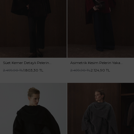
Süet Kemer Detaylı Pelerin
Asimetrik Kesim Pelerin Yaka
Kahve Kaban
Bordo Kaban
2.499,90
TL
1.803,30
TL
2.499,90
TL
2.124,90
TL