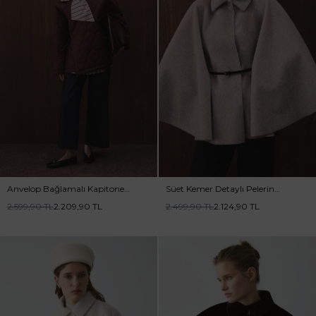
Anvelop Bağlamalı Kapitone
Süet Kemer Detaylı Pelerin
Bordo Mont
Vizon Kaban
2.599,90
TL
2.209,90
TL
2.499,90
TL
2.124,90
TL