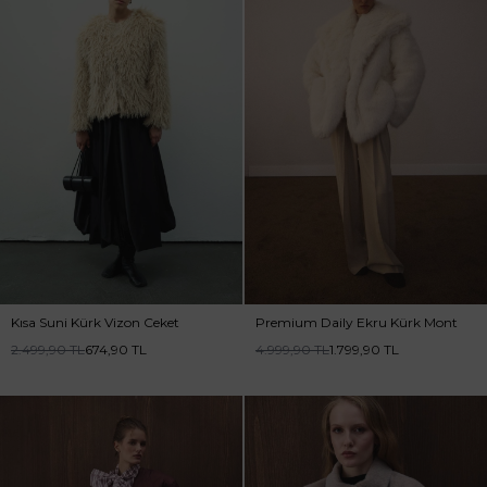
Kısa Suni Kürk Vizon Ceket
Premium Daily Ekru Kürk Mont
2.499,90
TL
674,90
TL
4.999,90
TL
1.799,90
TL