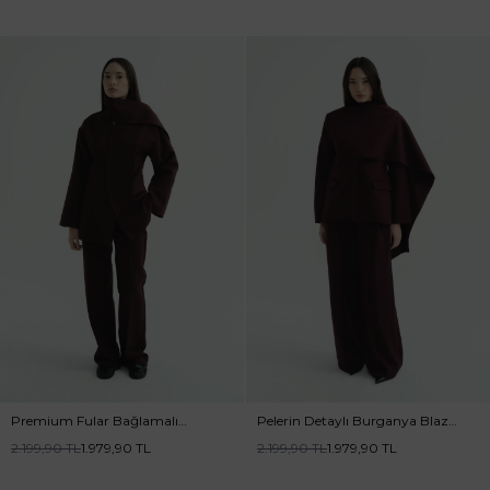
Premium Fular Bağlamalı
Pelerin Detaylı Burganya Blazer
Burganya Ceket
Ceket
2.199,90
TL
1.979,90
TL
2.199,90
TL
1.979,90
TL