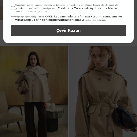
Tanıtım, pazarlama, reklam ve benzeri amaçlarla tarafıma ticari elektronik ileti
Elektronik Ticari İleti Aydınlatma Metni
gönderilmesine izin veriyorum.
'ni
okudum onay veriyorum.
KVKK kapsamında tarafınızca korunmasını, sms ve
Paylaştığım bilgilerin
WhatsApp üzerinden bilgilendirmeleri almayı
kabul ediyorum.
Şal Yaka Detaylı Acı Kahve
Şal Yaka Detaylı Çikolata
Çevir Kazan
Trençkot
Trençkot
2.999,90
TL
2.699,90
TL
2.999,90
TL
2.699,90
TL