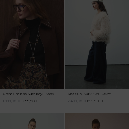
Premium Kısa Süet Koyu Kahve
Kısa Suni Kürk Ekru Ceket
Ceket
1.999,90
TL
1.699,90
TL
2.499,90
TL
899,90
TL