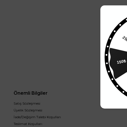
2
150₺
Önemli Bilgiler
Satış Sözleşmesi
Üyelik Sözleşmesi
İade/Değişim Talebi Koşulları
Teslimat Koşulları