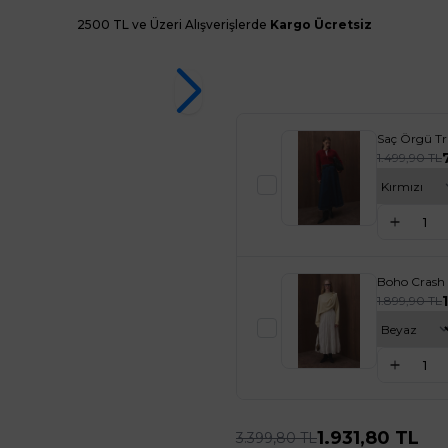
2500 TL ve Üzeri Alışverişlerde
Kargo Ücretsiz
Saç Örgü Tr
1.499,90
TL
Boho Crash
1.899,90
TL
1.931,80
TL
3.399,80
TL