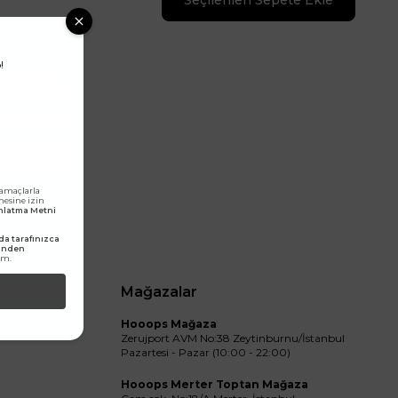
Seçilenleri Sepete Ekle
!
 amaçlarla
lmesine izin
dınlatma Metni
a tarafınızca
rinden
um.
Mağazalar
Hooops Mağaza
Zerujport AVM No:38 Zeytinburnu/İstanbul
Pazartesi - Pazar (10:00 - 22:00)
Hooops Merter Toptan Mağaza