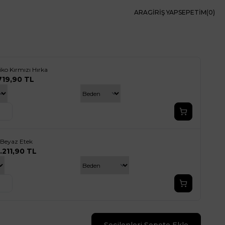
ARA
GIRIŞ YAP
SEPETIM(
0
)
iko Kırmızı Hırka
719,90
TL
 Beyaz Etek
1.211,90
TL