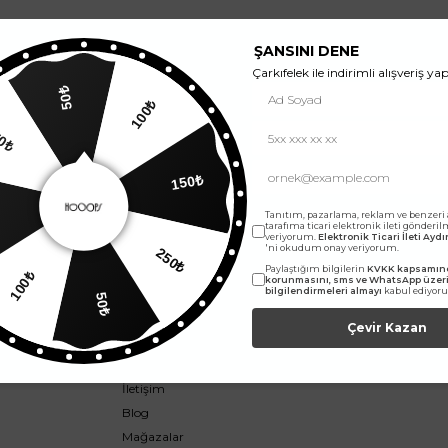
ŞANSINI DENE
Çarkıfelek ile indirimli alışveriş yap
50₺
100₺
E-Bültene abone ol, yeniliklerden ilk sen haberdar ol.
50₺
150₺
Kampanyalar, ürünler ve değişiklikler hakkında e-mail ve SMS almayı kendi rızamla
kabul ediyorum. Gizlilik sözleşmesine buradan ulaşabilirsin.
Tanıtım, pazarlama, reklam ve benzeri
tarafıma ticari elektronik ileti gönderi
veriyorum.
Elektronik Ticari İleti Ay
'ni okudum onay veriyorum.
250₺
100₺
Paylaştığım bilgilerin
KVKK kapsamınd
korunmasını, sms ve WhatsApp üze
bilgilendirmeleri almayı
kabul ediyor
50₺
Hızlı Erişim
Çevir Kazan
Sıkça Sorulan Sorular
İletişim
Blog
Mağazalar