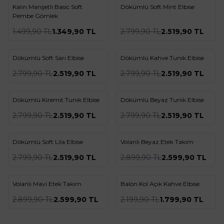
Kalın Manşetli Basic Soft
Dökümlü Soft Mint Elbise
Yeni
Yeni
Favorilere Ekle
Favorilere Ekle
Pembe Gömlek
%
10
%
10
1.499,90
TL
1.349,90
TL
2.799,90
TL
2.519,90
TL
Dökümlü Soft Sarı Elbise
Dökümlü Kahve Tunik Elbise
Yeni
Yeni
Favorilere Ekle
Favorilere Ekle
%
10
%
10
2.799,90
TL
2.519,90
TL
2.799,90
TL
2.519,90
TL
Dökümlü Kiremit Tunik Elbise
Dökümlü Beyaz Tunik Elbise
Yeni
Yeni
Favorilere Ekle
Favorilere Ekle
%
10
%
10
2.799,90
TL
2.519,90
TL
2.799,90
TL
2.519,90
TL
Dökümlü Soft Lila Elbise
Volanlı Beyaz Etek Takım
Yeni
Yeni
Favorilere Ekle
Favorilere Ekle
%
10
%
10
2.799,90
TL
2.519,90
TL
2.899,90
TL
2.599,90
TL
Volanlı Mavi Etek Takım
Balon Kol Açık Kahve Elbise
Yeni
Yeni
Favorilere Ekle
Favorilere Ekle
%
10
%
18
2.899,90
TL
2.599,90
TL
2.199,90
TL
1.799,90
TL