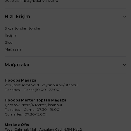
KVKK ve ETK Aydınlatma Metni
Hızlı Erişim
Sıkça Sorulan Sorular
İletişim
Blog
Mağazalar
Mağazalar
Hooops Mağaza
Zerujport AVM No:38 Zeytinburnu/İstanbul
Pazartesi - Pazar (10:00 - 22:00)
Hooops Merter Toptan Mağaza
Çam sok. No:18/A Merter, İstanbul
Pazartesi - Cuma (07:30 - 19:00)
Cumartesi (07:30-15:00)
Merkez Ofis
Fevzi Çakmak Mah. Atışalanı Cad. N:196 Kat:2