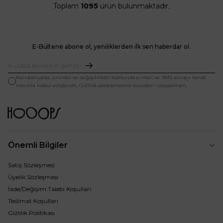
Toplam
1095
ürün bulunmaktadır.
E-Bültene abone ol, yeniliklerden ilk sen haberdar ol.
Kampanyalar, ürünler ve değişiklikler hakkında e-mail ve SMS almayı kendi
rızamla kabul ediyorum. Gizlilik sözleşmesine buradan ulaşabilirsin.
Önemli Bilgiler
Satış Sözleşmesi
Üyelik Sözleşmesi
İade/Değişim Talebi Koşulları
Teslimat Koşulları
Gizlilik Politikası