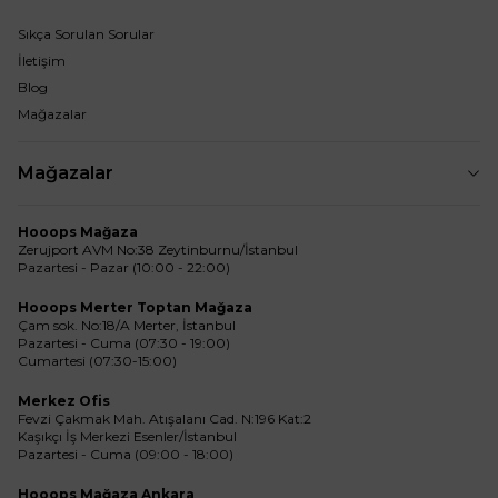
Sıkça Sorulan Sorular
İletişim
Blog
Mağazalar
Mağazalar
Hooops Mağaza
Zerujport AVM No:38 Zeytinburnu/İstanbul
Pazartesi - Pazar (10:00 - 22:00)
Hooops Merter Toptan Mağaza
Çam sok. No:18/A Merter, İstanbul
Pazartesi - Cuma (07:30 - 19:00)
Cumartesi (07:30-15:00)
Merkez Ofis
Fevzi Çakmak Mah. Atışalanı Cad. N:196 Kat:2
Kaşıkçı İş Merkezi Esenler/İstanbul
Pazartesi - Cuma (09:00 - 18:00)
Hooops Mağaza Ankara